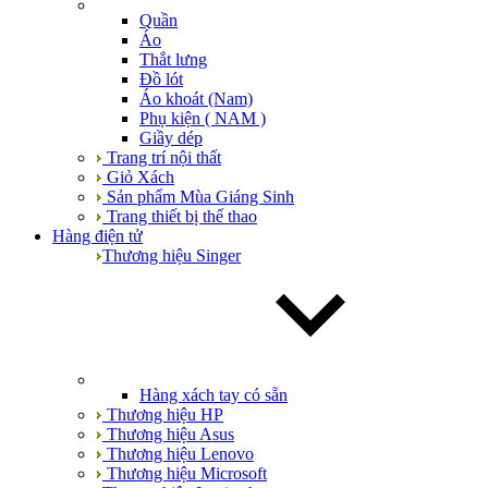
Quần
Áo
Thắt lưng
Đồ lót
Áo khoát (Nam)
Phụ kiện ( NAM )
Giầy dép
Trang trí nội thất
Giỏ Xách
Sản phẩm Mùa Giáng Sinh
Trang thiết bị thể thao
Hàng điện tử
Thương hiệu Singer
Hàng xách tay có sẵn
Thương hiệu HP
Thương hiệu Asus
Thương hiệu Lenovo
Thương hiệu Microsoft