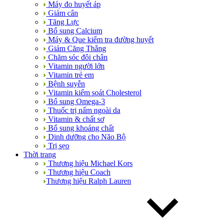
Máy đo huyết áp
Giảm cân
Tăng Lực
Bổ sung Calcium
Máy & Que kiểm tra đường huyết
Giảm Căng Thẳng
Chăm sóc đôi chân
Vitamin người lớn
Vitamin trẻ em
Bệnh suyễn
Vitamin kiểm soát Cholesterol
Bổ sung Omega-3
Thuốc trị nấm ngoài da
Vitamin & chất sơ
Bổ sung khoáng chất
Dinh dưỡng cho Não Bộ
Trị sẹo
Thời trang
Thương hiệu Michael Kors
Thương hiệu Coach
Thương hiệu Ralph Lauren