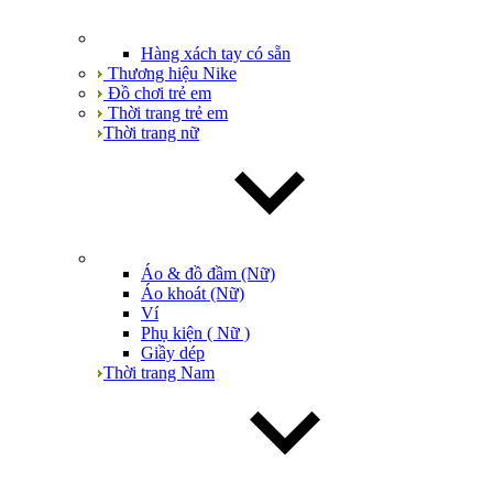
Hàng xách tay có sẵn
Thương hiệu Nike
Đồ chơi trẻ em
Thời trang trẻ em
Thời trang nữ
Áo & đồ đầm (Nữ)
Áo khoát (Nữ)
Ví
Phụ kiện ( Nữ )
Giầy dép
Thời trang Nam