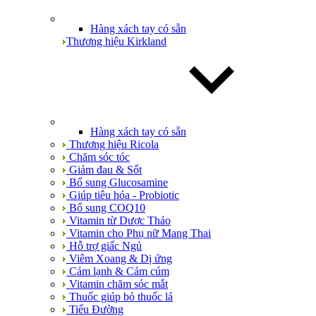
Hàng xách tay có sẵn
Thương hiệu Kirkland
Hàng xách tay có sẵn
Thương hiệu Ricola
Chăm sóc tóc
Giảm đau & Sốt
Bổ sung Glucosamine
Giúp tiêu hóa - Probiotic
Bổ sung COQ10
Vitamin từ Dược Thảo
Vitamin cho Phụ nữ Mang Thai
Hỗ trợ giấc Ngủ
Viêm Xoang & Dị ứng
Cảm lạnh & Cảm cúm
Vitamin chăm sóc mắt
Thuốc giúp bỏ thuốc lá
Tiểu Đường