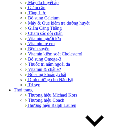
Máy đo huyết áp
Giảm cân
Tăng Lực
Bổ sung Calcium
Máy & Que kiểm tra đường huyết
Giảm Căng Thẳng
Chăm sóc đôi chân
Vitamin người lớn
Vitamin trẻ em
Bệnh suyễn
Vitamin kiểm soát Cholesterol
Bổ sung Omega-3
Thuốc trị nấm ngoài da
Vitamin & chất sơ
Bổ sung khoáng chất
Dinh dưỡng cho Não Bộ
Trị sẹo
Thời trang
Thương hiệu Michael Kors
Thương hiệu Coach
Thương hiệu Ralph Lauren