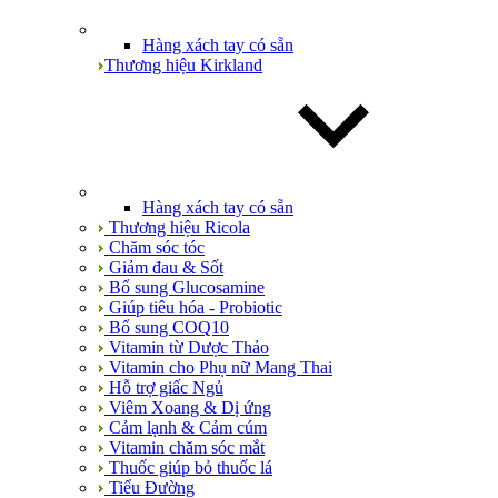
Hàng xách tay có sẵn
Thương hiệu Kirkland
Hàng xách tay có sẵn
Thương hiệu Ricola
Chăm sóc tóc
Giảm đau & Sốt
Bổ sung Glucosamine
Giúp tiêu hóa - Probiotic
Bổ sung COQ10
Vitamin từ Dược Thảo
Vitamin cho Phụ nữ Mang Thai
Hỗ trợ giấc Ngủ
Viêm Xoang & Dị ứng
Cảm lạnh & Cảm cúm
Vitamin chăm sóc mắt
Thuốc giúp bỏ thuốc lá
Tiểu Đường