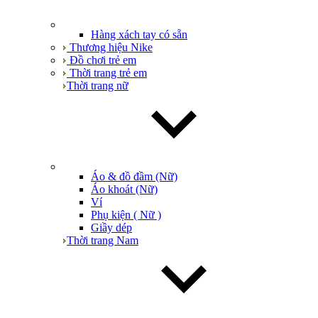
Hàng xách tay có sẵn
Thương hiệu Nike
Đồ chơi trẻ em
Thời trang trẻ em
Thời trang nữ
Áo & đồ đầm (Nữ)
Áo khoát (Nữ)
Ví
Phụ kiện ( Nữ )
Giầy dép
Thời trang Nam