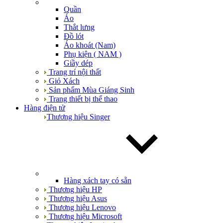
Quần
Áo
Thắt lưng
Đồ lót
Áo khoát (Nam)
Phụ kiện ( NAM )
Giầy dép
Trang trí nội thất
Giỏ Xách
Sản phẩm Mùa Giáng Sinh
Trang thiết bị thể thao
Hàng điện tử
Thương hiệu Singer
Hàng xách tay có sẵn
Thương hiệu HP
Thương hiệu Asus
Thương hiệu Lenovo
Thương hiệu Microsoft