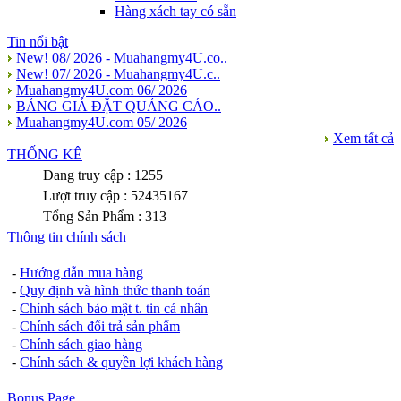
Hàng xách tay có sẵn
Tin nổi bật
New! 08/ 2026 - Muahangmy4U.co..
New! 07/ 2026 - Muahangmy4U.c..
Muahangmy4U.com 06/ 2026
BẢNG GIÁ ĐẶT QUẢNG CÁO..
Muahangmy4U.com 05/ 2026
Xem tất cả
THỐNG KÊ
Đang truy cập : 1255
Lượt truy cập : 52435167
Tổng Sản Phẩm : 313
Thông tin chính sách
-
Hướng dẫn mua hàng
-
Quy định và hình thức thanh toán
-
Chính sách bảo mật t. tin cá nhân
-
Chính sách đổi trả sản phẩm
-
Chính sách giao hàng
-
Chính sách & quyền lợi khách hàng
Bonus Page