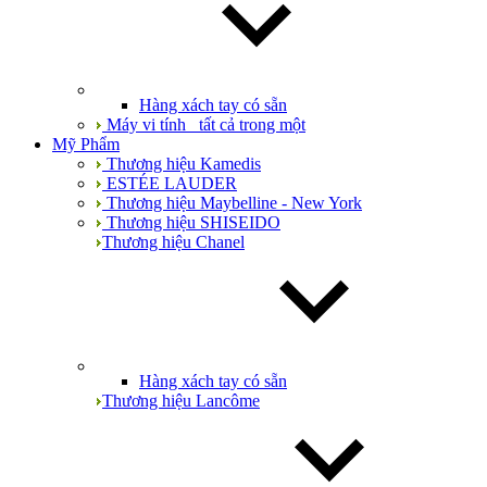
Hàng xách tay có sẵn
Máy vi tính_ tất cả trong một
Mỹ Phẩm
Thương hiệu Kamedis
ESTÉE LAUDER
Thương hiệu Maybelline - New York
Thương hiệu SHISEIDO
Thương hiệu Chanel
Hàng xách tay có sẵn
Thương hiệu Lancôme