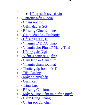
Hàng xách tay có sẵn
Thương hiệu Ricola
Chăm sóc tóc
Giảm đau & Sốt
Bổ sung Glucosamine
Giúp tiêu hóa - Probiotic
Bổ sung COQ10
Vitamin từ Dược Thảo
Vitamin cho Phụ nữ Mang Thai
Hỗ trợ giấc Ngủ
Viêm Xoang & Dị ứng
Cảm lạnh & Cảm cúm
Vitamin chăm sóc mắt
Thuốc giúp bỏ thuốc lá
Tiểu Đường
Máy đo huyết áp
Giảm cân
Tăng Lực
Bổ sung Calcium
Máy & Que kiểm tra đường huyết
Giảm Căng Thẳng
Chăm sóc đôi chân