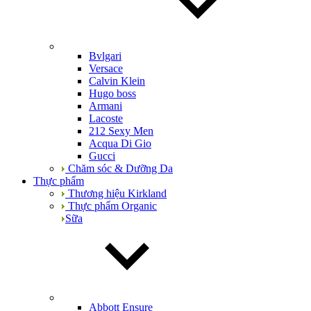
Bvlgari
Versace
Calvin Klein
Hugo boss
Armani
Lacoste
212 Sexy Men
Acqua Di Gio
Gucci
Chăm sóc & Dưỡng Da
Thực phẩm
Thương hiệu Kirkland
Thực phẩm Organic
Sữa
Abbott Ensure