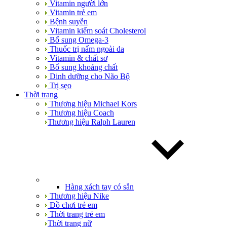
Vitamin người lớn
Vitamin trẻ em
Bệnh suyễn
Vitamin kiểm soát Cholesterol
Bổ sung Omega-3
Thuốc trị nấm ngoài da
Vitamin & chất sơ
Bổ sung khoáng chất
Dinh dưỡng cho Não Bộ
Trị sẹo
Thời trang
Thương hiệu Michael Kors
Thương hiệu Coach
Thương hiệu Ralph Lauren
Hàng xách tay có sẵn
Thương hiệu Nike
Đồ chơi trẻ em
Thời trang trẻ em
Thời trang nữ