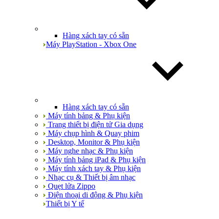
Hàng xách tay có sẵn
Máy PlayStation - Xbox One
Hàng xách tay có sẵn
Máy tính bảng & Phụ kiện
Trang thiết bị điện tử Gia dụng
Máy chụp hình & Quay phim
Desktop, Monitor & Phụ kiện
Máy nghe nhạc & Phụ kiện
Máy tính bảng iPad & Phụ kiện
Máy tính xách tay & Phụ kiện
Nhạc cụ & Thiết bị âm nhạc
Quẹt lửa Zippo
Điện thoại di động & Phụ kiện
Thiết bị Y tế