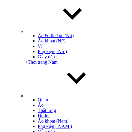
Áo & đồ đầm (Nữ)
Áo khoát (Nữ)
Ví
Phụ kiện ( Nữ )
Giầy dép
Thời trang Nam
Quần
Áo
Thắt lưng
Đồ lót
Áo khoát (Nam)
Phụ kiện ( NAM )
Giầy dép