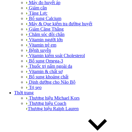
Máy đo huyết áp
Giảm cân
Tăng Lực
Bổ sung Calcium
Máy & Que kiểm tra đường huyết
Giảm Căng Thẳng
Chăm sóc đôi chân
Vitamin người lớn
Vitamin trẻ em
Bệnh suyễn
Vitamin kiểm soát Cholesterol
Bổ sung Omega-3
Thuốc trị nấm ngoài da
Vitamin & chất sơ
Bổ sung khoáng chất
Dinh dưỡng cho Não Bộ
Trị sẹo
Thời trang
Thương hiệu Michael Kors
Thương hiệu Coach
Thương hiệu Ralph Lauren