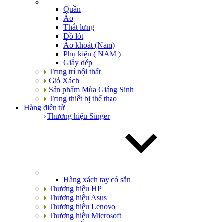
Quần
Áo
Thắt lưng
Đồ lót
Áo khoát (Nam)
Phụ kiện ( NAM )
Giầy dép
Trang trí nội thất
Giỏ Xách
Sản phẩm Mùa Giáng Sinh
Trang thiết bị thể thao
Hàng điện tử
Thương hiệu Singer
Hàng xách tay có sẵn
Thương hiệu HP
Thương hiệu Asus
Thương hiệu Lenovo
Thương hiệu Microsoft