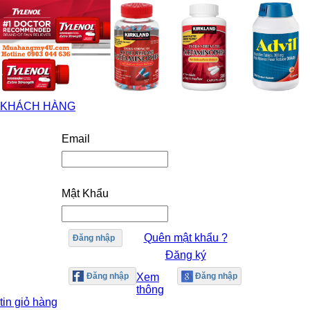
KHÁCH HÀNG
Email
Mật Khẩu
Quên mật khẩu ?
Đăng nhập
Đăng ký
Xem
thông
tin giỏ hàng