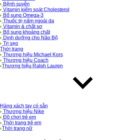
Bệnh suyễn
Vitamin kiểm soát Cholesterol
Bổ sung Omega-3
Thuốc trị nấm ngoài da
Vitamin & chất sơ
Bổ sung khoáng chất
Dinh dưỡng cho Não Bộ
Trị sẹo
Thời trang
Thương hiệu Michael Kors
Thương hiệu Coach
Thương hiệu Ralph Lauren
Hàng xách tay có sẵn
Thương hiệu Nike
Đồ chơi trẻ em
Thời trang trẻ em
Thời trang nữ