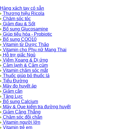
Hàng xách tay có sẵn
Thương hiệu Ricola
Chăm sóc tóc
Giảm đau & Sốt
Bổ sung Glucosamine
Giúp tiêu hóa - Probiotic
Bổ sung COQ10
Vitamin từ Dược Thảo
Vitamin cho Phụ nữ Mang Thai
Hỗ trợ giấc Ngủ
Viêm Xoang & Dị ứng
Cảm lạnh & Cảm cúm
Vitamin chăm sóc mắt
Thuốc giúp bỏ thuốc lá
Tiểu Đường
Máy đo huyết áp
Giảm cân
Tăng Lực
Bổ sung Calcium
Máy & Que kiểm tra đường huyết
Giảm Căng Thẳng
Chăm sóc đôi chân
Vitamin người lớn
Vitamin trẻ em