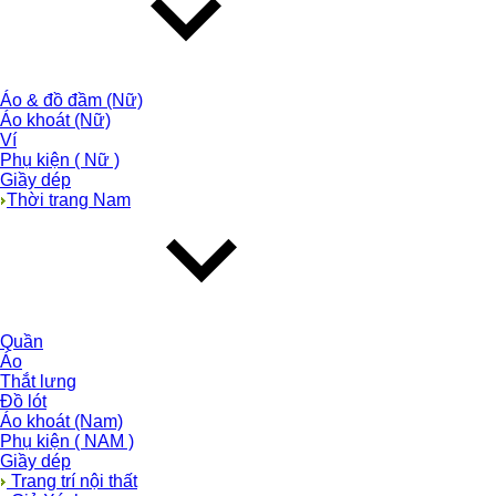
Áo & đồ đầm (Nữ)
Áo khoát (Nữ)
Ví
Phụ kiện ( Nữ )
Giầy dép
Thời trang Nam
Quần
Áo
Thắt lưng
Đồ lót
Áo khoát (Nam)
Phụ kiện ( NAM )
Giầy dép
Trang trí nội thất