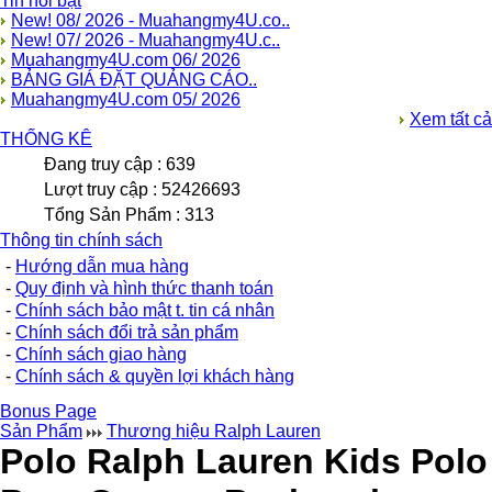
Tin nổi bật
New! 08/ 2026 - Muahangmy4U.co..
New! 07/ 2026 - Muahangmy4U.c..
Muahangmy4U.com 06/ 2026
BẢNG GIÁ ĐẶT QUẢNG CÁO..
Muahangmy4U.com 05/ 2026
Xem tất cả
THỐNG KÊ
Đang truy cập : 639
Lượt truy cập : 52426693
Tổng Sản Phẩm : 313
Thông tin chính sách
-
Hướng dẫn mua hàng
-
Quy định và hình thức thanh toán
-
Chính sách bảo mật t. tin cá nhân
-
Chính sách đổi trả sản phẩm
-
Chính sách giao hàng
-
Chính sách & quyền lợi khách hàng
Bonus Page
Sản Phẩm
Thương hiệu Ralph Lauren
Polo Ralph Lauren Kids Polo