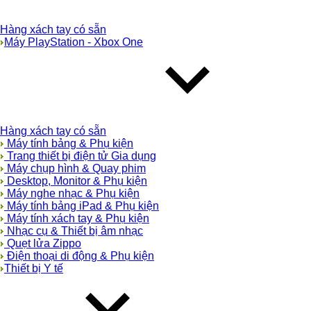
Hàng xách tay có sẵn
Máy PlayStation - Xbox One
Hàng xách tay có sẵn
Máy tính bảng & Phụ kiện
Trang thiết bị điện tử Gia dụng
Máy chụp hình & Quay phim
Desktop, Monitor & Phụ kiện
Máy nghe nhạc & Phụ kiện
Máy tính bảng iPad & Phụ kiện
Máy tính xách tay & Phụ kiện
Nhạc cụ & Thiết bị âm nhạc
Quẹt lửa Zippo
Điện thoại di động & Phụ kiện
Thiết bị Y tế