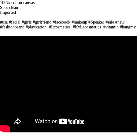
100% cotton canvas
Spot clean
Imported
#usa #facial #girls #girlfriend #facebook #makeup #Speaker #sale #new
#fashionbrand #playstation #Itcosmetics #Kyliecosmetics #vitamin #hangmy