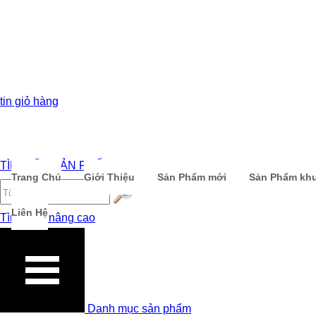
tin giỏ hàng
TÌM KIẾM SẢN PHẨM
Trang Chủ
Giới Thiệu
Sản Phẩm mới
Sản Phẩm kh
Liên Hệ
Tìm kiếm nâng cao
Danh mục sản phẩm