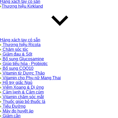
Hàng xách tay có sẵn
Thương hiệu Kirkland
Hàng xách tay có sẵn
Thương hiệu Ricola
Chăm sóc tóc
Giảm đau & Sốt
Bổ sung Glucosamine
Giúp tiêu hóa - Probiotic
Bổ sung COQ10
Vitamin từ Dược Thảo
Vitamin cho Phụ nữ Mang Thai
Hỗ trợ giấc Ngủ
Viêm Xoang & Dị ứng
Cảm lạnh & Cảm cúm
Vitamin chăm sóc mắt
Thuốc giúp bỏ thuốc lá
Tiểu Đường
Máy đo huyết áp
Giảm cân