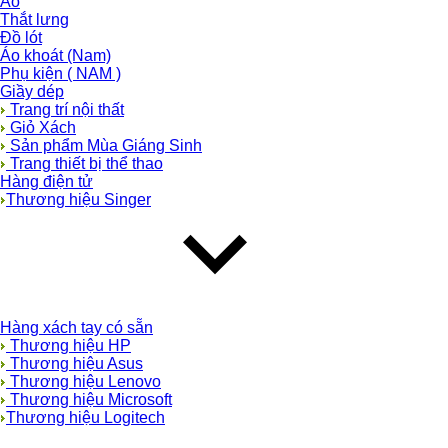
Áo
Thắt lưng
Đồ lót
Áo khoát (Nam)
Phụ kiện ( NAM )
Giầy dép
Trang trí nội thất
Giỏ Xách
Sản phẩm Mùa Giáng Sinh
Trang thiết bị thể thao
Hàng điện tử
Thương hiệu Singer
Hàng xách tay có sẵn
Thương hiệu HP
Thương hiệu Asus
Thương hiệu Lenovo
Thương hiệu Microsoft
Thương hiệu Logitech