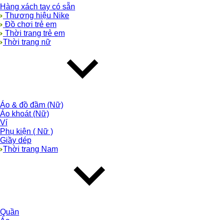
Hàng xách tay có sẵn
Thương hiệu Nike
Đồ chơi trẻ em
Thời trang trẻ em
Thời trang nữ
Áo & đồ đầm (Nữ)
Áo khoát (Nữ)
Ví
Phụ kiện ( Nữ )
Giầy dép
Thời trang Nam
Quần