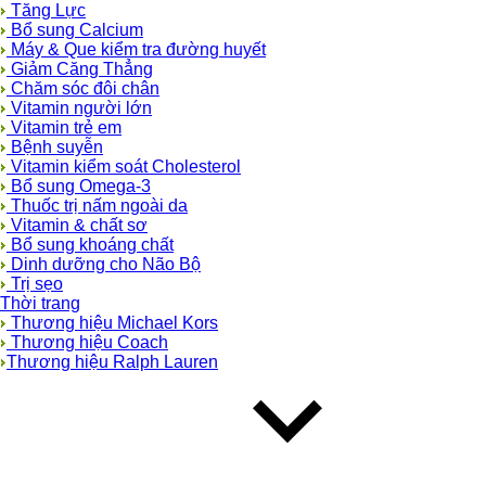
Tăng Lực
Bổ sung Calcium
Máy & Que kiểm tra đường huyết
Giảm Căng Thẳng
Chăm sóc đôi chân
Vitamin người lớn
Vitamin trẻ em
Bệnh suyễn
Vitamin kiểm soát Cholesterol
Bổ sung Omega-3
Thuốc trị nấm ngoài da
Vitamin & chất sơ
Bổ sung khoáng chất
Dinh dưỡng cho Não Bộ
Trị sẹo
Thời trang
Thương hiệu Michael Kors
Thương hiệu Coach
Thương hiệu Ralph Lauren