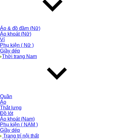
Áo & đồ đầm (Nữ)
Áo khoát (Nữ)
Ví
Phụ kiện ( Nữ )
Giầy dép
Thời trang Nam
Quần
Áo
Thắt lưng
Đồ lót
Áo khoát (Nam)
Phụ kiện ( NAM )
Giầy dép
Trang trí nội thất