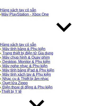
Hàng xách tay có sẵn
Máy PlayStation - Xbox One
Hàng xách tay có sẵn
Máy tính bảng & Phụ kiện
Trang thiết bị điện tử Gia dụng
Máy chụp hình & Quay phim
Desktop, Monitor & Phụ kiện
Máy nghe nhạc & Phụ kiện
Máy tính bảng iPad & Phụ kiện
Máy tính xách tay & Phụ kiện
Nhạc cụ & Thiết bị âm nhạc
Quẹt lửa Zippo
Điện thoại di động & Phụ kiện
Thiết bị Y tế