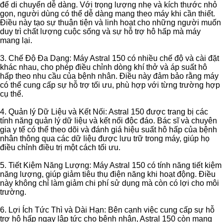
để di chuyển dễ dàng. Với trọng lượng nhẹ và kích thước nhỏ
gọn, người dùng có thể dễ dàng mang theo máy khi cần thiết.
Điều này tạo sự thuận tiện và linh hoạt cho những người muốn
duy trì chất lượng cuộc sống và sự hỗ trợ hô hấp mà máy
mang lại.
3. Chế Độ Đa Dạng: Máy Astral 150 có nhiều chế độ và cài đặt
khác nhau, cho phép điều chỉnh dòng khí thở và áp suất hô
hấp theo nhu cầu của bệnh nhân. Điều này đảm bảo rằng máy
có thể cung cấp sự hỗ trợ tối ưu, phù hợp với từng trường hợp
cụ thể.
4. Quản lý Dữ Liệu và Kết Nối: Astral 150 được trang bị các
tính năng quản lý dữ liệu và kết nối độc đáo. Bác sĩ và chuyên
gia y tế có thể theo dõi và đánh giá hiệu suất hô hấp của bệnh
nhân thông qua các dữ liệu được lưu trữ trong máy, giúp họ
điều chỉnh điều trị một cách tối ưu.
5. Tiết Kiệm Năng Lượng: Máy Astral 150 có tính năng tiết kiệm
năng lượng, giúp giảm tiêu thụ điện năng khi hoạt động. Điều
này không chỉ làm giảm chi phí sử dụng mà còn có lợi cho môi
trường.
6. Lợi Ích Tức Thì và Dài Hạn: Bên cạnh việc cung cấp sự hỗ
trợ hô hấp ngay lập tức cho bệnh nhân, Astral 150 còn mang