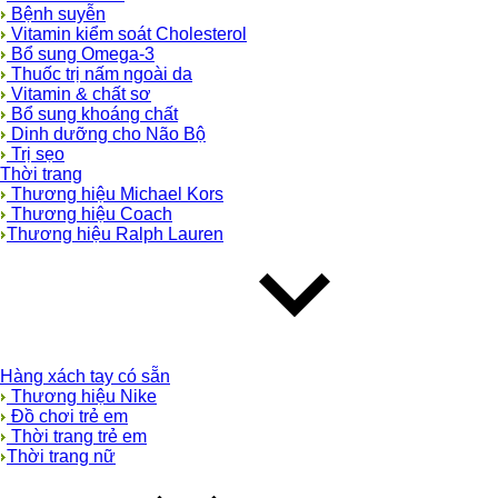
Bệnh suyễn
Vitamin kiểm soát Cholesterol
Bổ sung Omega-3
Thuốc trị nấm ngoài da
Vitamin & chất sơ
Bổ sung khoáng chất
Dinh dưỡng cho Não Bộ
Trị sẹo
Thời trang
Thương hiệu Michael Kors
Thương hiệu Coach
Thương hiệu Ralph Lauren
Hàng xách tay có sẵn
Thương hiệu Nike
Đồ chơi trẻ em
Thời trang trẻ em
Thời trang nữ