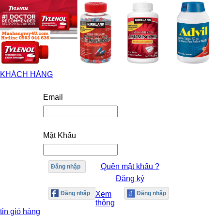
KHÁCH HÀNG
Email
Mật Khẩu
Quên mật khẩu ?
Đăng nhập
Đăng ký
Xem
thông
tin giỏ hàng