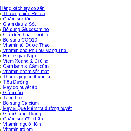
Hàng xách tay có sẵn
Thương hiệu Ricola
Chăm sóc tóc
Giảm đau & Sốt
Bổ sung Glucosamine
Giúp tiêu hóa - Probiotic
Bổ sung COQ10
Vitamin từ Dược Thảo
Vitamin cho Phụ nữ Mang Thai
Hỗ trợ giấc Ngủ
Viêm Xoang & Dị ứng
Cảm lạnh & Cảm cúm
Vitamin chăm sóc mắt
Thuốc giúp bỏ thuốc lá
Tiểu Đường
Máy đo huyết áp
Giảm cân
Tăng Lực
Bổ sung Calcium
Máy & Que kiểm tra đường huyết
Giảm Căng Thẳng
Chăm sóc đôi chân
Vitamin người lớn
Vitamin trẻ em