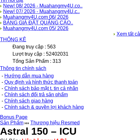
Tin nổi bật
New! 08/ 2026 - Muahangmy4U.co..
New! 07/ 2026 - Muahangmy4U.c..
Muahangmy4U.com 06/ 2026
BẢNG GIÁ ĐẶT QUẢNG CÁO..
Muahangmy4U.com 05/ 2026
Xem tất cả
THỐNG KÊ
Đang truy cập : 563
Lượt truy cập : 52402031
Tổng Sản Phẩm : 313
Thông tin chính sách
-
Hướng dẫn mua hàng
-
Quy định và hình thức thanh toán
-
Chính sách bảo mật t. tin cá nhân
-
Chính sách đổi trả sản phẩm
-
Chính sách giao hàng
-
Chính sách & quyền lợi khách hàng
Bonus Page
Sản Phẩm
Thương hiệu Resmed
Astral 150 – ICU